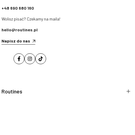
+48 690 680 160
Wolisz pisać? Czekamy na maila!
hello@routines.pl
Napisz do nas
Routines
O nas
Blog
Kup w Rossmann