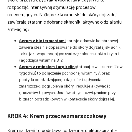
rozpocząć intensywną stymulację procesów
regenerujących. Najlepsze kosmetyki do skóry dojrzałej
zawierają starannie dobrane składniki aktywne o działaniu
anti-aging:
Serum z biofermentami
sprzyja odnowie komórkowej i
zawiera idealnie dopasowane do skóry dojrzałej składniki
takie jak: wspomagająca syntezę kolagenu laktoferyna i
łagodząca witamina B12.
Serum z retinalem i argireliną
(stosuj je wieczorem 2x w
tygodniu) to połączenie pochodnej witaminy A oraz
peptydu odmładzającego daje efekt spłycenia
zmarszczek, pogrubienia skóry i reguluje aktywność
gruczołów łojowych. Jest świetnym rozwiązaniem przy
bliznach potrądzikowych w kontekście skóry dojrzałej.
KROK 4: Krem przeciwzmarszczkowy
Krem na dzień to podstawa codziennej pielęgnacji anti-