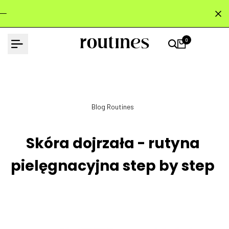
Przejdź
do
treści
0
Blog Routines
Skóra dojrzała - rutyna
pielęgnacyjna step by step