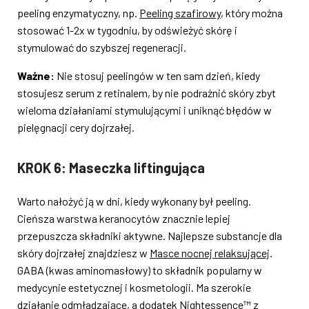
peeling enzymatyczny, np.
Peeling szafirowy
, który można
stosować 1-2x w tygodniu, by odświeżyć skórę i
stymulować do szybszej regeneracji.
Ważne:
Nie stosuj peelingów w ten sam dzień, kiedy
stosujesz serum z retinalem, by nie podrażnić skóry zbyt
wieloma działaniami stymulującymi i uniknąć błędów w
pielęgnacji cery dojrzałej.
KROK 6: Maseczka liftingująca
Warto nałożyć ją w dni, kiedy wykonany był peeling.
Cieńsza warstwa keranocytów znacznie lepiej
przepuszcza składniki aktywne. Najlepsze substancje dla
skóry dojrzałej znajdziesz w
Masce nocnej relaksującej
.
GABA (kwas aminomasłowy) to składnik popularny w
medycynie estetycznej i kosmetologii. Ma szerokie
działanie odmładzające, a dodatek Nightessence™ z