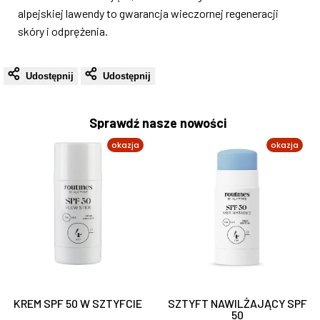
alpejskiej lawendy to gwarancja wieczornej regeneracji
skóry i odprężenia.
Udostępnij
Udostępnij
Sprawdź nasze nowości
okazja
okazja
Dodaj
Dodaj
Szybki
Szybki
do
do
KREM SPF 50 W SZTYFCIE
SZTYFT NAWILŻAJĄCY SPF
podgląd
podgląd
50
listy
listy